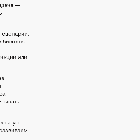
адача —
ь
 сценарии,
м бизнеса.
ункции или
че
ез
я
случае начнем с
тимальный путь.
са.
итывать
уальную
 развиваем