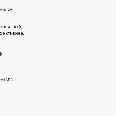
ни. Он
 понятный,
фективнее.
с
НАЧАЛА