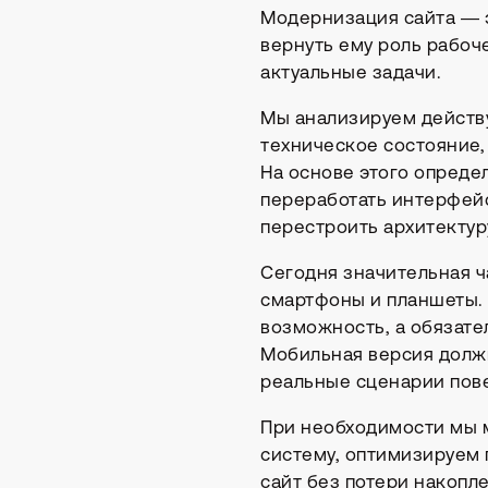
Модернизация сайта — э
вернуть ему роль рабоч
актуальные задачи.
Мы анализируем действу
техническое состояние,
На основе этого опреде
переработать интерфей
Р
перестроить архитектур
Сегодня значительная ч
смартфоны и планшеты. 
Иногда нужен б
главного: пойм
возможность, а обязате
Мобильная версия должн
реальные сценарии пов
При необходимости мы 
систему, оптимизируем
сайт без потери накопл