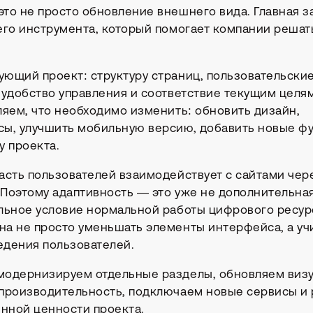
то не просто обновление внешнего вида. Главная з
его инструмента, который помогает компании решат
ющий проект: структуру страниц, пользовательские
 удобство управления и соответствие текущим целя
ляем, что необходимо изменить: обновить дизайн,
сы, улучшить мобильную версию, добавить новые ф
асскажите о зада
у проекта.
асть пользователей взаимодействует с сайтами чер
Поэтому адаптивность — это уже не дополнительна
ольшой проект. Иногда — одно точное решение. В любом 
ем задачу, обсудим возможные варианты и предложим оп
льное условие нормальной работы цифрового ресур
а не просто уменьшать элементы интерфейса, а уч
едения пользователей.
Обсудить проект →
модернизируем отдельные разделы, обновляем виз
 производительность, подключаем новые сервисы и
енной ценности проекта.