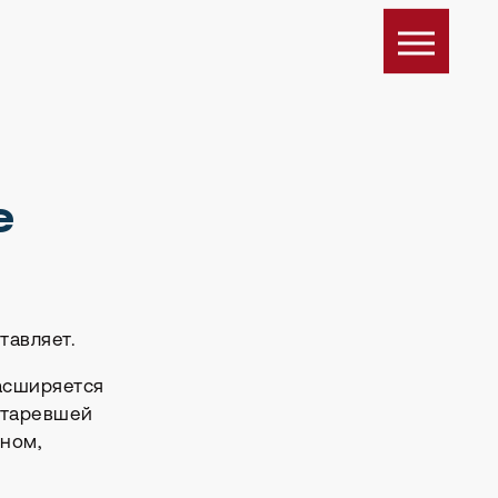
е
тавляет.
асширяется
устаревшей
йном,