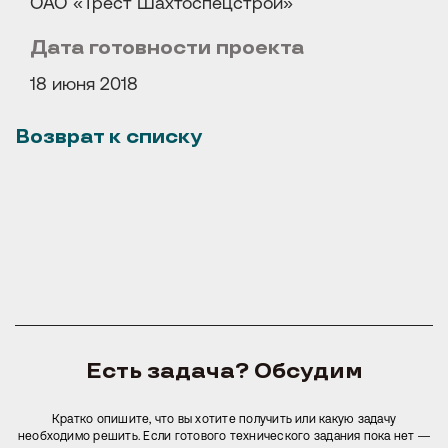
ОАО «Трест Шахтоспецстрой»
Иногда нужен большой проект. Иногда — одно точное решение. В
любом случае начнем с главного: поймем задачу, обсудим
возможные варианты и предложим оптимальный путь.
Дата готовности проекта
18 июня 2018
Обсудить проект →
Возврат к списку
Есть задача? Обсудим
Кратко опишите, что вы хотите получить или какую задачу
необходимо решить. Если готового технического задания пока нет —